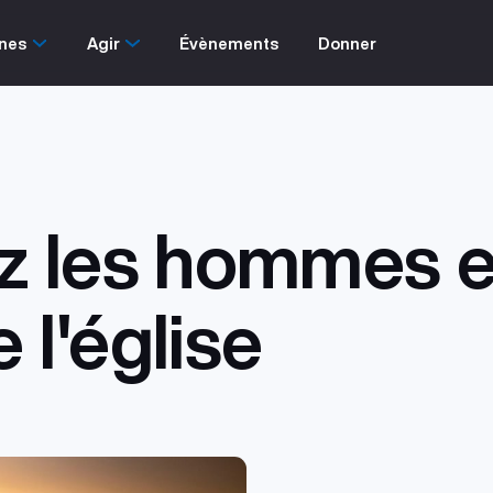
nes
Agir
Évènements
Donner
z les hommes et
l'église